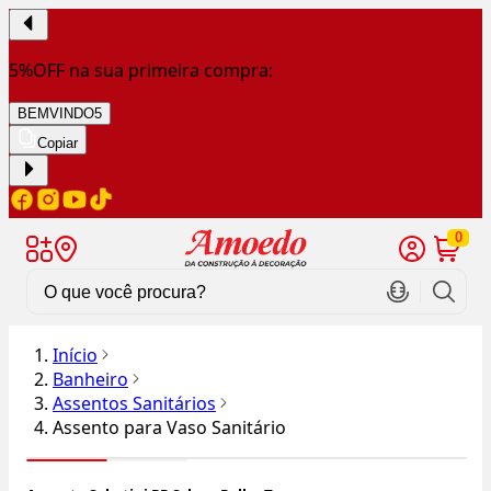
5%OFF na sua primeira compra:
BEMVINDO5
Copiar
0
Início
Banheiro
Assentos Sanitários
Assento para Vaso Sanitário