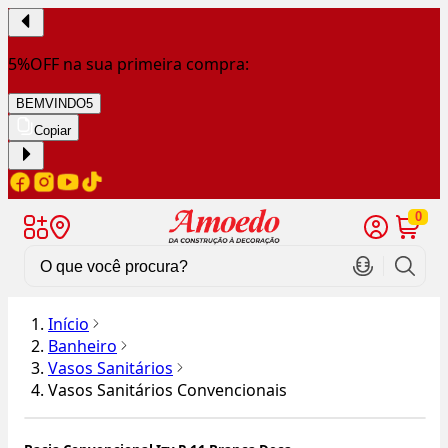
5%OFF na sua primeira compra:
BEMVINDO5
Copiar
0
Início
Banheiro
Vasos Sanitários
Vasos Sanitários Convencionais