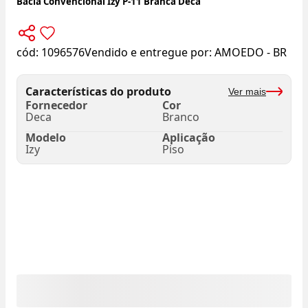
Bacia Convencional Izy P-11 Branca Deca
cód:
1096576
Vendido e entregue por:
AMOEDO - BR
Características do produto
Ver mais
Fornecedor
Cor
Deca
Branco
Modelo
Aplicação
Izy
Piso