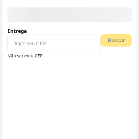
Entrega
Buscar
Não sei meu CEP