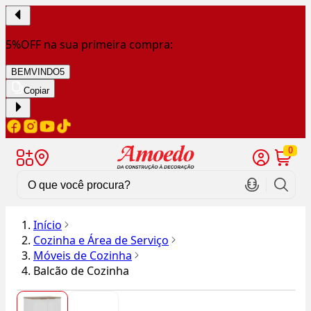
5%OFF na sua primeira compra:
BEMVINDO5
Copiar
0
Início
Cozinha e Área de Serviço
Móveis de Cozinha
Balcão de Cozinha