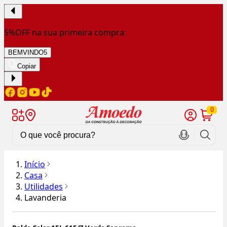
5%OFF na sua primeira compra:
BEMVINDO5
Copiar
0
Início
Casa
Utilidades
Lavanderia