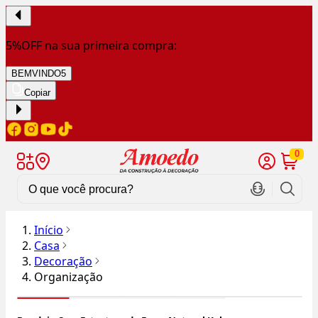
5%OFF na sua primeira compra:
BEMVINDO5
Copiar
0
Início
Casa
Decoração
Organização