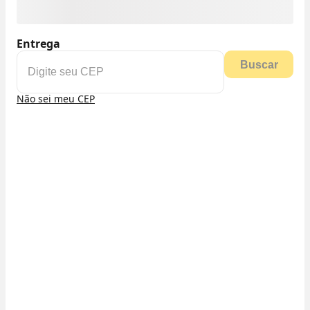
Entrega
Buscar
Não sei meu CEP