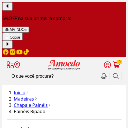
5%OFF na sua primeira compra:
BEMVINDO5
Copiar
0
Início
Madeiras
Chapa e Painéis
Painéis Ripado