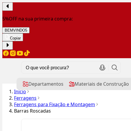
5%OFF na sua primeira compra:
BEMVINDO5
Copiar
Departamentos
Materiais de Construção
Início
Ferragens
Ferragens para Fixação e Montagem
Barras Roscadas