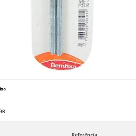
ixa
BR
Referência