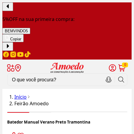
5%OFF na sua primeira compra:
BEMVINDO5
Copiar
0
Início
Feirão Amoedo
Batedor Manual Verano Preto Tramontina