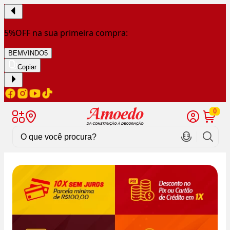
5%OFF na sua primeira compra:
BEMVINDO5
Copiar
0