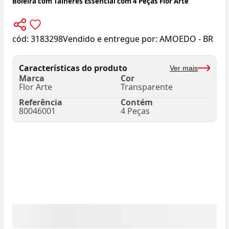
Boleira com Talheres Essencial com 4 Peças Flor Arte
cód:
3183298
Vendido e entregue por:
AMOEDO - BR
Características do produto
Ver mais
Marca
Cor
Flor Arte
Transparente
Referência
Contém
80046001
4 Peças