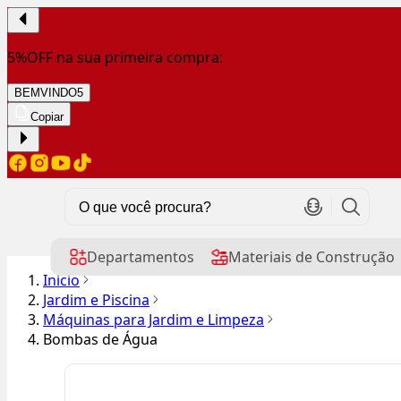
5%OFF na sua primeira compra:
BEMVINDO5
Copiar
Departamentos
Materiais de Construção
Início
Jardim e Piscina
Máquinas para Jardim e Limpeza
Bombas de Água