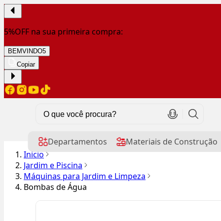
5%OFF na sua primeira compra:
BEMVINDO5
Copiar
Departamentos
Materiais de Construção
Início
Jardim e Piscina
Máquinas para Jardim e Limpeza
Bombas de Água