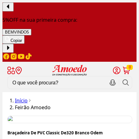
5%OFF na sua primeira compra:
BEMVINDO5
Copiar
0
Início
Feirão Amoedo
Braçadeira De PVC Classic De320 Branco Odem