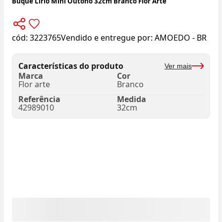
Buque Lírio Mini Outono 32cm Branco Flor Arte
cód:
3223765
Vendido e entregue por:
AMOEDO - BR
Características do produto
Ver mais
Marca
Cor
Flor arte
Branco
Referência
Medida
42989010
32cm