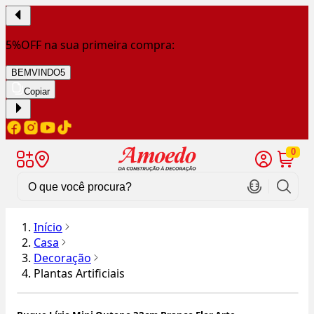
5%OFF na sua primeira compra:
BEMVINDO5
Copiar
0
Início
Casa
Decoração
Plantas Artificiais