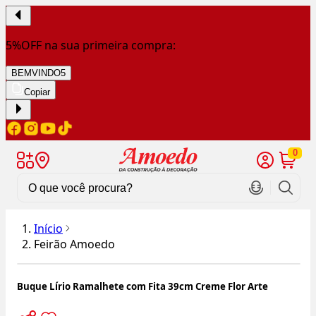
5%OFF na sua primeira compra:
BEMVINDO5
Copiar
0
Início
Feirão Amoedo
Buque Lírio Ramalhete com Fita 39cm Creme Flor Arte