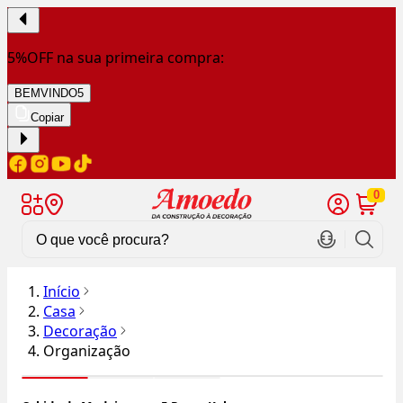
5%OFF na sua primeira compra:
BEMVINDO5
Copiar
0
Início
Casa
Decoração
Organização