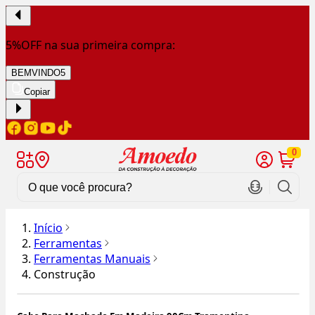
5%OFF na sua primeira compra:
BEMVINDO5
Copiar
0
Início
Ferramentas
Ferramentas Manuais
Construção