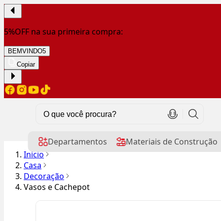
5%OFF na sua primeira compra:
BEMVINDO5
Copiar
Departamentos
Materiais de Construção
Início
Casa
Decoração
Vasos e Cachepot