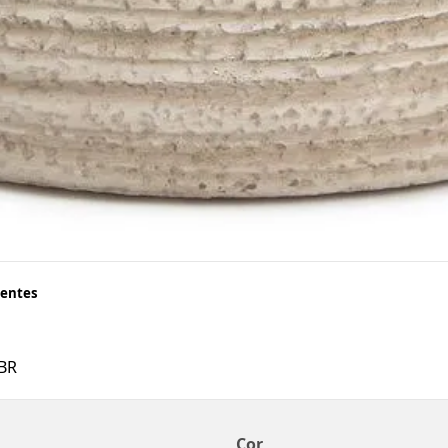
sentes
BR
Cor