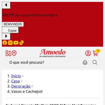
5%OFF na sua primeira compra:
BEMVINDO5
Copiar
0
Início
Casa
Decoração
Vasos e Cachepot