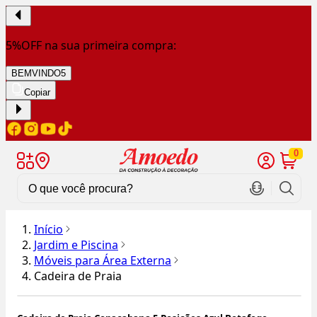
5%OFF na sua primeira compra:
BEMVINDO5
Copiar
0
Início
Jardim e Piscina
Móveis para Área Externa
Cadeira de Praia