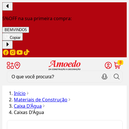
5%OFF na sua primeira compra:
BEMVINDO5
Copiar
0
Início
Materiais de Construção
Caixa D’Água
Caixas D’Água