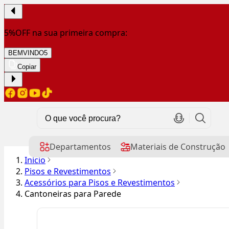
5%OFF na sua primeira compra:
BEMVINDO5
Copiar
Departamentos
Materiais de Construção
Início
Pisos e Revestimentos
Acessórios para Pisos e Revestimentos
Cantoneiras para Parede