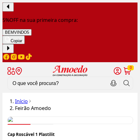
5%OFF na sua primeira compra:
BEMVINDO5
Copiar
0
Início
Feirão Amoedo
Cap Roscável 1 Plastilit