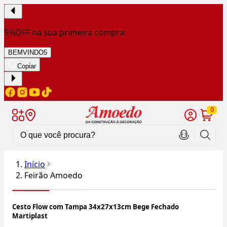
5%OFF na sua primeira compra:
BEMVINDO5
Copiar
0
Início
Feirão Amoedo
Cesto Flow com Tampa 34x27x13cm Bege Fechado
Martiplast