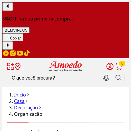
5%OFF na sua primeira compra:
BEMVINDO5
Copiar
0
Início
Casa
Decoração
Organização