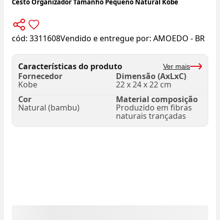
Cesto Organizador Tamanho Pequeno Natural Kobe
cód:
3311608
Vendido e entregue por:
AMOEDO - BR
Características do produto
Ver mais
Fornecedor
Dimensão (AxLxC)
Kobe
22 x 24 x 22 cm
Cor
Material composição
Natural (bambu)
Produzido em fibras
naturais trançadas