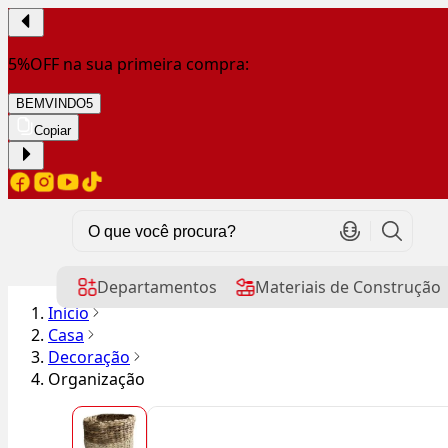
5%OFF na sua primeira compra:
BEMVINDO5
Copiar
Departamentos
Materiais de Construção
Início
Casa
Decoração
Organização