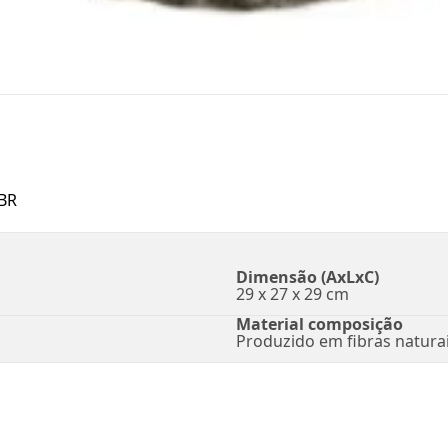
BR
Dimensão (AxLxC)
29 x 27 x 29 cm
Material composição
Produzido em fibras natura