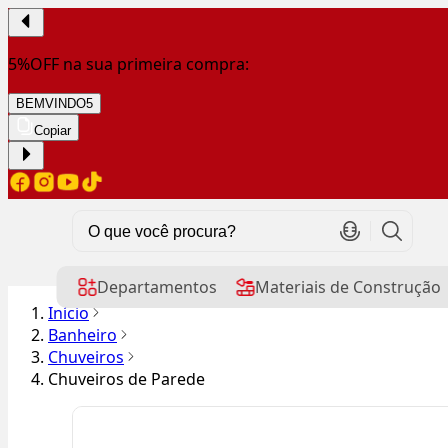
5%OFF na sua primeira compra:
BEMVINDO5
Copiar
Departamentos
Materiais de Construção
Início
Banheiro
Chuveiros
Chuveiros de Parede