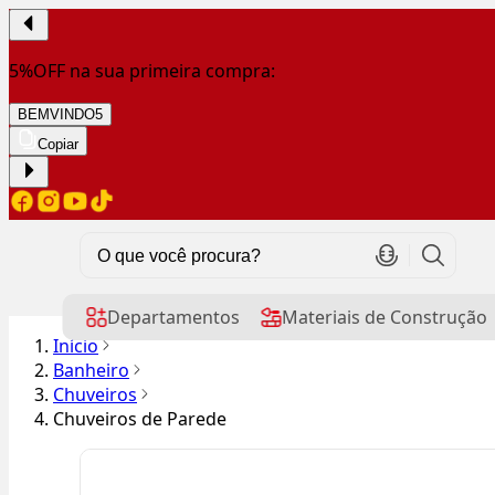
5%OFF na sua primeira compra:
BEMVINDO5
Copiar
Departamentos
Materiais de Construção
Início
Banheiro
Chuveiros
Chuveiros de Parede