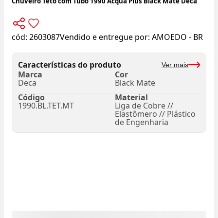
Chuveiro Teto com Tubo 1990 Acqua Plus Black Mate Deca
cód:
2603087
Vendido e entregue por:
AMOEDO - BR
Características do produto
Ver mais
Marca
Cor
Deca
Black Mate
Código
Material
1990.BL.TET.MT
Liga de Cobre //
Elastômero // Plástico
de Engenharia