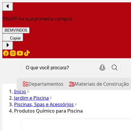
5%OFF na sua primeira compra:
BEMVINDO5
Copiar
Departamentos
Materiais de Construção
Início
Jardim e Piscina
Piscinas, Spas e Acessórios
Produtos Químico para Piscina