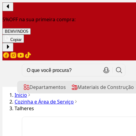
5%OFF na sua primeira compra:
BEMVINDO5
Copiar
Departamentos
Materiais de Construção
Início
Cozinha e Área de Serviço
Talheres