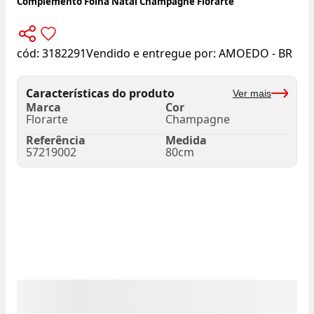
Complemento Folha Natal Champagne Florarte
cód:
3182291
Vendido e entregue por:
AMOEDO - BR
Características do produto
Ver mais
Marca
Cor
Florarte
Champagne
Referência
Medida
57219002
80cm