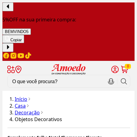
5%OFF na sua primeira compra:
BEMVINDO5
Copiar
0
Início
Casa
Decoração
Objetos Decorativos