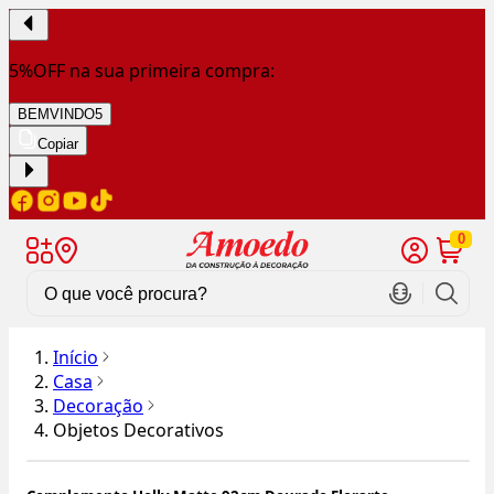
5%OFF na sua primeira compra:
BEMVINDO5
Copiar
0
Início
Casa
Decoração
Objetos Decorativos