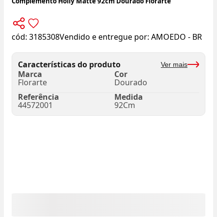
Complemento Holly Matte 92cm Dourado Florarte
cód:
3185308
Vendido e entregue por:
AMOEDO - BR
Características do produto
Ver mais
Marca
Cor
Florarte
Dourado
Referência
Medida
44572001
92Cm