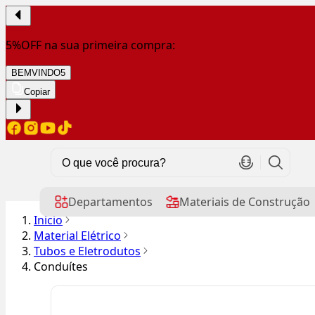
5%OFF na sua primeira compra:
BEMVINDO5
Copiar
Departamentos
Materiais de Construção
Início
Material Elétrico
Tubos e Eletrodutos
Conduítes