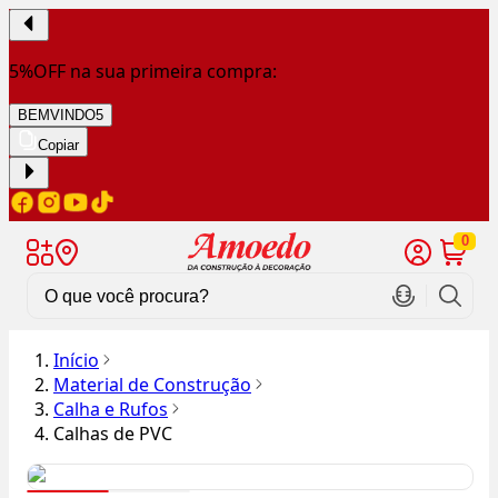
5%OFF na sua primeira compra:
BEMVINDO5
Copiar
0
Início
Material de Construção
Calha e Rufos
Calhas de PVC