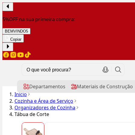
5%OFF na sua primeira compra:
BEMVINDO5
Copiar
Departamentos
Materiais de Construção
Início
Cozinha e Área de Serviço
Organizadores de Cozinha
Tábua de Corte