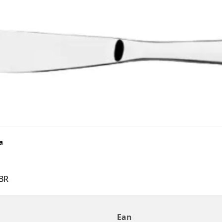
a
BR
Ean