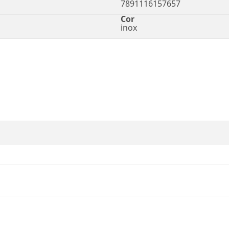
7891116157657
Cor
inox