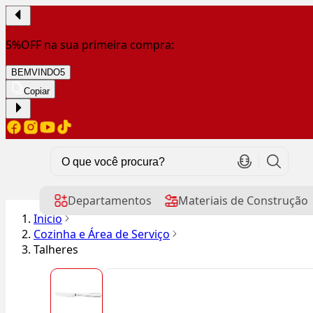
5%OFF na sua primeira compra:
BEMVINDO5
Copiar
Departamentos
Materiais de Construção
Início
Cozinha e Área de Serviço
Talheres