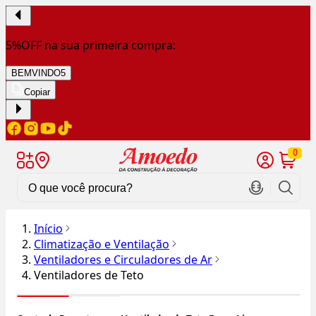
5%OFF na sua primeira compra:
BEMVINDO5
Copiar
0
Início
Climatização e Ventilação
Ventiladores e Circuladores de Ar
Ventiladores de Teto