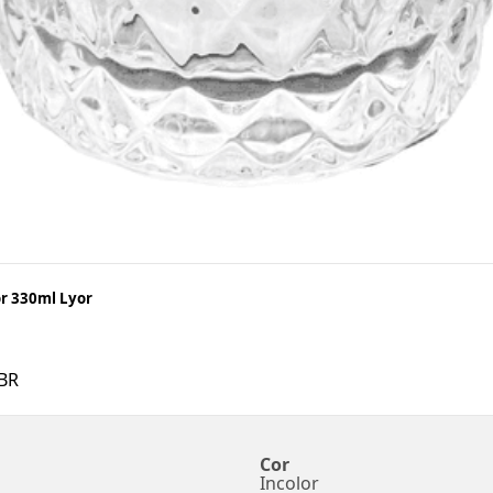
or 330ml Lyor
BR
Cor
Incolor