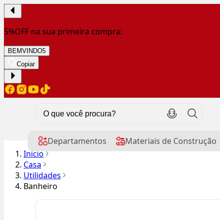
5%OFF na sua primeira compra:
BEMVINDO5
Copiar
Departamentos
Materiais de Construção
Início
Casa
Utilidades
Banheiro