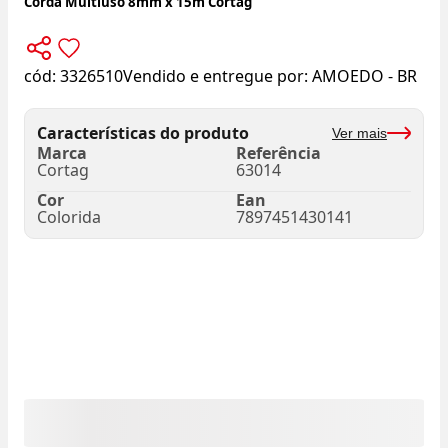
Corda Multiuso 8mm x 15m Cortag
cód:
3326510
Vendido e entregue por:
AMOEDO - BR
Características do produto
Ver mais
Marca
Referência
Cortag
63014
Cor
Ean
Colorida
7897451430141