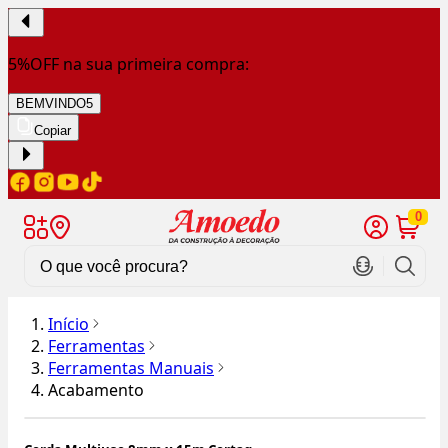
5%OFF na sua primeira compra:
BEMVINDO5
Copiar
0
Início
Ferramentas
Ferramentas Manuais
Acabamento