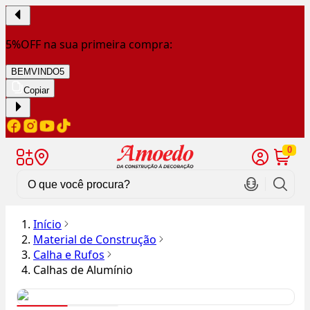
5%OFF na sua primeira compra:
BEMVINDO5
Copiar
0
Início
Material de Construção
Calha e Rufos
Calhas de Alumínio