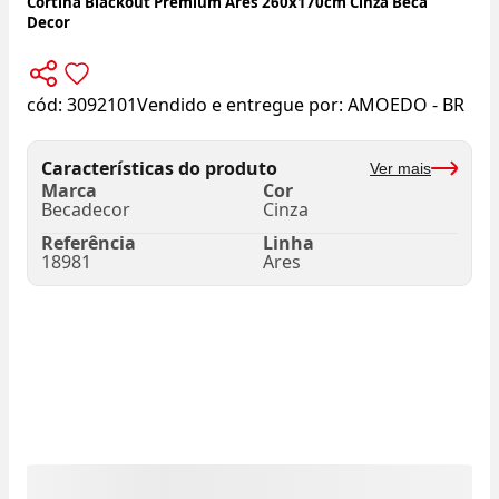
Cortina Blackout Premium Ares 260x170cm Cinza Beca
Decor
cód:
3092101
Vendido e entregue por:
AMOEDO - BR
Características do produto
Ver mais
Marca
Cor
Becadecor
Cinza
Referência
Linha
18981
Ares