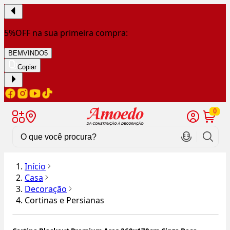
5%OFF na sua primeira compra:
BEMVINDO5
Copiar
0
Início
Casa
Decoração
Cortinas e Persianas