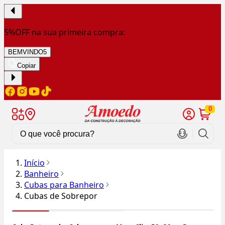
5%OFF na sua primeira compra:
BEMVINDO5
Copiar
0
Início
Banheiro
Cubas para Banheiro
Cubas de Sobrepor