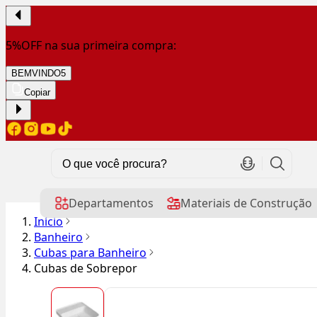
5%OFF na sua primeira compra:
BEMVINDO5
Copiar
Departamentos
Materiais de Construção
Início
Banheiro
Cubas para Banheiro
Cubas de Sobrepor