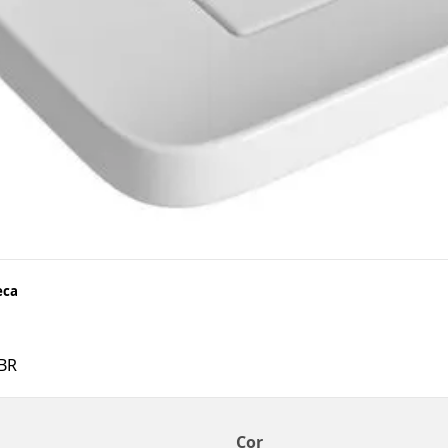
eca
BR
Cor