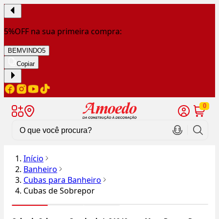
5%OFF na sua primeira compra:
BEMVINDO5
Copiar
0
Início
Banheiro
Cubas para Banheiro
Cubas de Sobrepor