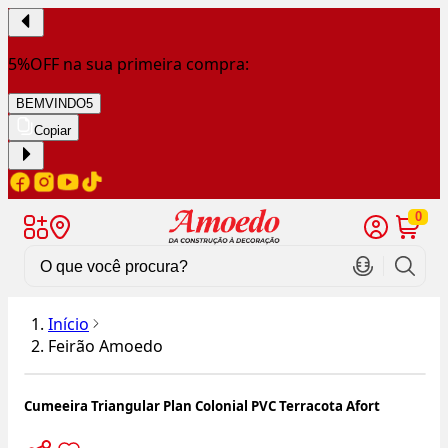
5%OFF na sua primeira compra:
BEMVINDO5
Copiar
0
Início
Feirão Amoedo
Cumeeira Triangular Plan Colonial PVC Terracota Afort