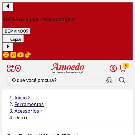
5%OFF na sua primeira compra:
BEMVINDO5
Copiar
0
Início
Ferramentas
Acessórios
Disco