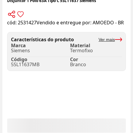
Disjuntor 1 Polo 63A Tipo C 5SL11637 Siemens
cód:
2531427
Vendido e entregue por:
AMOEDO - BR
Características do produto
Ver mais
Marca
Material
Siemens
Termofixo
Código
Cor
5SL11637MB
Branco