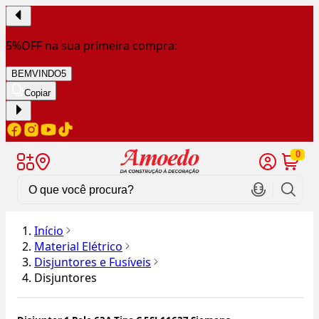
5%OFF na sua primeira compra:
BEMVINDO5
Copiar
0
Início
Material Elétrico
Disjuntores e Fusíveis
Disjuntores