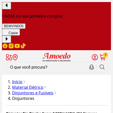
5%OFF na sua primeira compra:
BEMVINDO5
Copiar
0
Início
Material Elétrico
Disjuntores e Fusíveis
Disjuntores