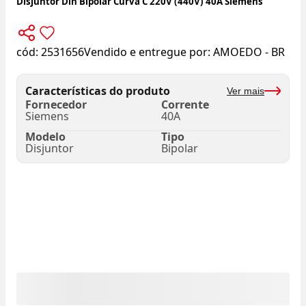
Disjuntor Din Bipolar Curva C 220V (440V) 40A Siemens
cód:
2531656
Vendido e entregue por:
AMOEDO - BR
Características do produto
Ver mais
Fornecedor
Corrente
Siemens
40A
Modelo
Tipo
Disjuntor
Bipolar